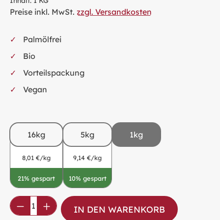
Inhalt:
1 KG
Preise inkl. MwSt.
zzgl. Versandkosten
Palmölfrei
Bio
Vorteilspackung
Vegan
16kg
5kg
1kg
8,01 €/kg
9,14 €/kg
21% gespart
10% gespart
Produkt Anzahl: Gib den gewünschten Wer
IN DEN WARENKORB