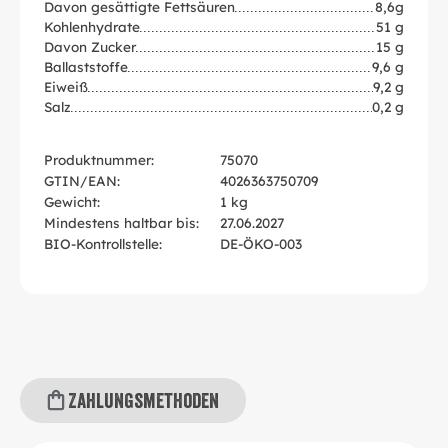
Davon gesättigte Fettsäuren
8,6g
Kohlenhydrate
51 g
Davon Zucker
15 g
Ballaststoffe
9,6 g
Eiweiß
9,2 g
Salz
0,2 g
Produktnummer:
75070
GTIN/EAN:
4026363750709
Gewicht:
1 kg
Mindestens haltbar bis:
27.06.2027
BIO-Kontrollstelle:
DE-ÖKO-003
Zahlungsmethoden