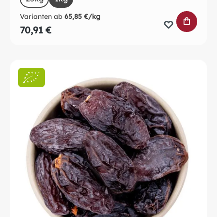
Varianten ab
65,85 €/kg
IN DEN 
70,91 €