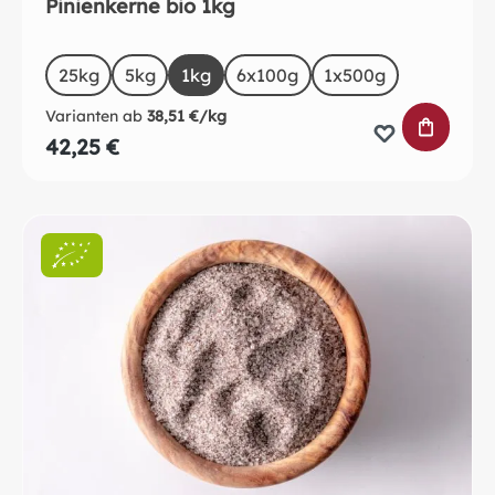
Pinienkerne bio 1kg
auswählen
Size
25kg
5kg
1kg
6x100g
1x500g
Varianten ab
38,51 €/kg
IN DEN 
42,25 €