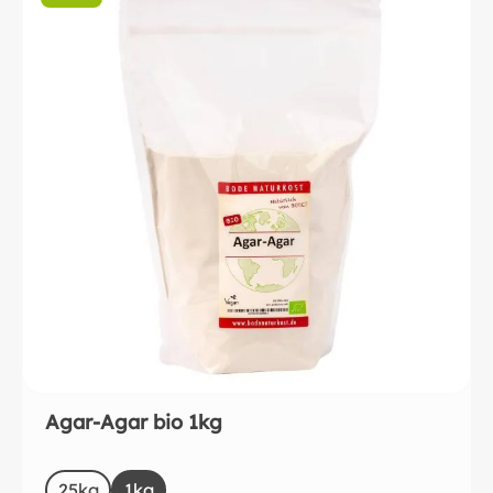
Agar-Agar bio 1kg
auswählen
Size
25kg
1kg