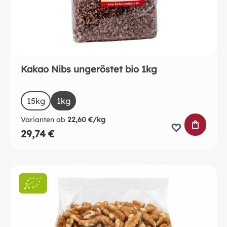
Kakao Nibs ungeröstet bio 1kg
auswählen
Size
15kg
1kg
Varianten ab
22,60 €/kg
IN DEN 
29,74 €