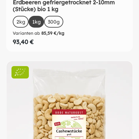
Erdbeeren gefriergetrocknet 2-10mm
(Stücke) bio 1 kg
auswählen
Size
2kg
(Diese Option ist zurzeit nicht verfügbar.)
1kg
(Diese Option ist zurzeit nicht verfügbar.)
300g
Varianten ab
85,59 €/kg
93,40 €