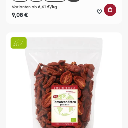
Varianten ab
6,41 €/kg
IN DEN 
9,08 €