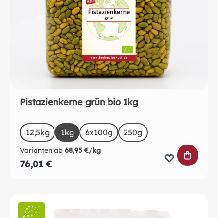
Pistazienkerne grün bio 1kg
auswählen
Size
12,5kg
1kg
6x100g
250g
Varianten ab
68,95 €/kg
IN DEN 
76,01 €