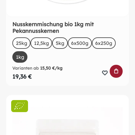
Nusskernmischung bio 1kg mit
Pekannusskernen
auswählen
Size
25kg
12,5kg
5kg
6x500g
6x250g
1kg
Varianten ab
15,50 €/kg
IN DEN 
19,36 €