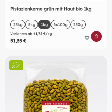
Pistazienkerne grün mit Haut bio 1kg
auswählen
Size
25kg
5kg
1kg
6x100g
250g
Varianten ab
41,72 €/kg
IN DEN 
51,35 €