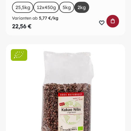
auswählen
Size
25,5kg
12x450g
(Diese Option ist zurzeit nicht verfügba
5kg
2kg
Varianten ab
5,77 €/kg
IN DEN 
22,56 €