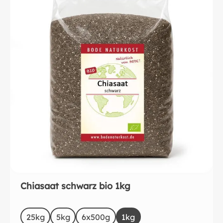
Chiasaat schwarz bio 1kg
auswählen
Size
25kg
5kg
6x500g
1kg