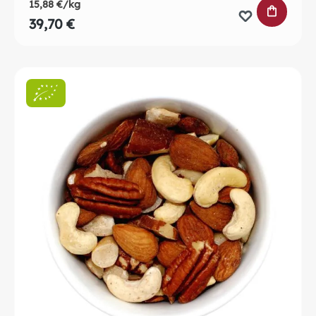
15,88 €/kg
IN DEN 
39,70 €