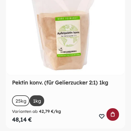
Pektin konv. (für Gelierzucker 2:1) 1kg
auswählen
Size
25kg
1kg
Varianten ab
42,79 €/kg
IN DEN 
48,14 €