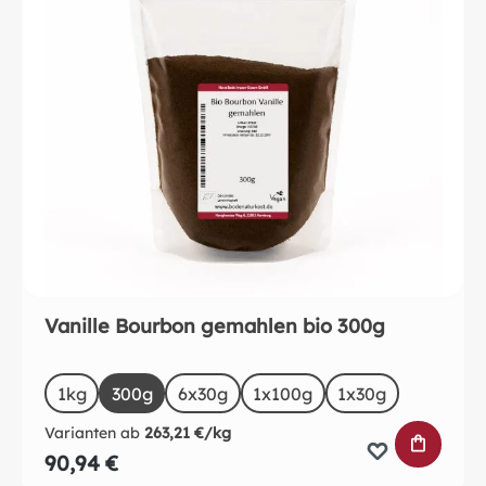
Vanille Bourbon gemahlen bio 300g
auswählen
Size
1kg
300g
6x30g
1x100g
1x30g
Varianten ab
263,21 €/kg
IN DEN 
90,94 €