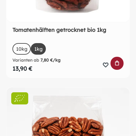
Tomatenhälften getrocknet bio 1kg
auswählen
Size
10kg
1kg
Varianten ab
7,80 €/kg
IN DEN 
13,90 €