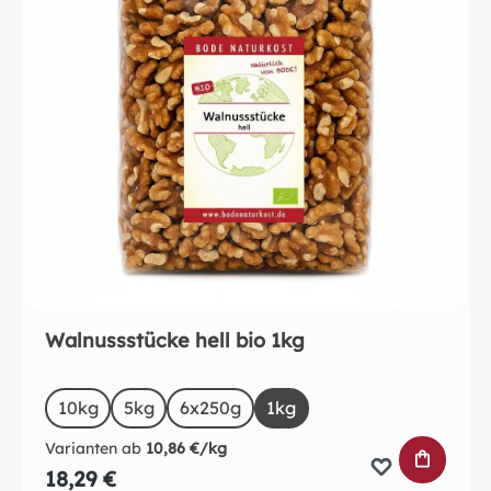
Walnussstücke hell bio 1kg
auswählen
Size
10kg
5kg
6x250g
1kg
Varianten ab
10,86 €/kg
IN DEN 
18,29 €