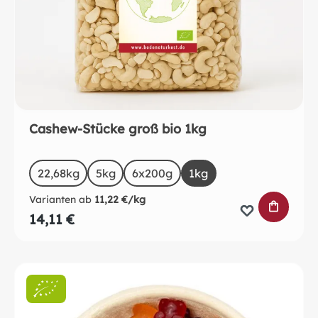
Cashew-Stücke groß bio 1kg
auswählen
Size
22,68kg
5kg
6x200g
1kg
Varianten ab
11,22 €/kg
IN DEN 
14,11 €