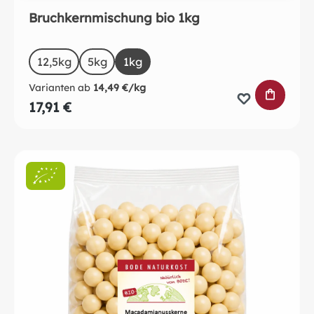
Bruchkernmischung bio 1kg
auswählen
Size
12,5kg
5kg
1kg
Varianten ab
14,49 €/kg
IN DEN 
17,91 €