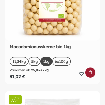
Macadamianusskerne bio 1kg
auswählen
Size
11,34kg
5kg
1kg
6x100g
Varianten ab
25,03 €/kg
IN DEN 
31,02 €