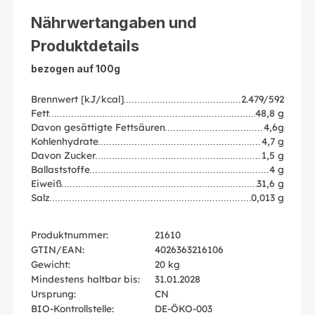
Nährwertangaben und
Produktdetails
bezogen auf 100g
Brennwert [kJ/kcal]
2.479/592
Fett
48,8 g
Davon gesättigte Fettsäuren
4,6g
Kohlenhydrate
4,7 g
Davon Zucker
1,5 g
Ballaststoffe
4 g
Eiweiß
31,6 g
Salz
0,013 g
Produktnummer:
21610
GTIN/EAN:
4026363216106
Gewicht:
20 kg
Mindestens haltbar bis:
31.01.2028
Ursprung:
CN
BIO-Kontrollstelle:
DE-ÖKO-003