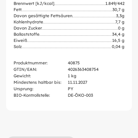
Brennwert [kJ/kcal]
1.849/442
Fett
30,7 g
Davon gesättigte Fettsäuren
3,3g
Kohlenhydrate
7,7 g
Davon Zucker
0 g
Ballaststoffe
34,4 g
Eiweiß
16,5 g
Salz
0,04 g
Produktnummer:
40875
GTIN/EAN:
4026363408754
Gewicht:
1 kg
Mindestens haltbar bis:
11.11.2027
Ursprung:
PY
BIO-Kontrollstelle:
DE-ÖKO-003