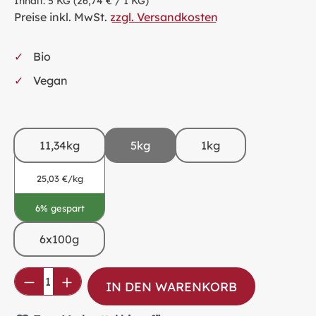
Inhalt:
5 KG
(26,74 € / 1 KG)
Preise inkl. MwSt.
zzgl. Versandkosten
Bio
Vegan
11,34kg
5kg
1kg
25,03 €/kg
6% gespart
6x100g
Produkt Anzahl: Gib den gewünschten Wer
IN DEN WARENKORB