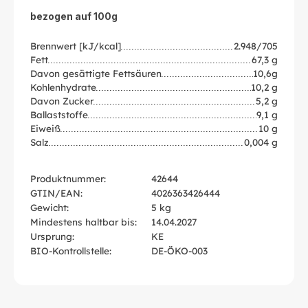
bezogen auf 100g
Brennwert [kJ/kcal]
2.948/705
Fett
67,3 g
Davon gesättigte Fettsäuren
10,6g
Kohlenhydrate
10,2 g
Davon Zucker
5,2 g
Ballaststoffe
9,1 g
Eiweiß
10 g
Salz
0,004 g
Produktnummer:
42644
GTIN/EAN:
4026363426444
Gewicht:
5 kg
Mindestens haltbar bis:
14.04.2027
Ursprung:
KE
BIO-Kontrollstelle:
DE-ÖKO-003