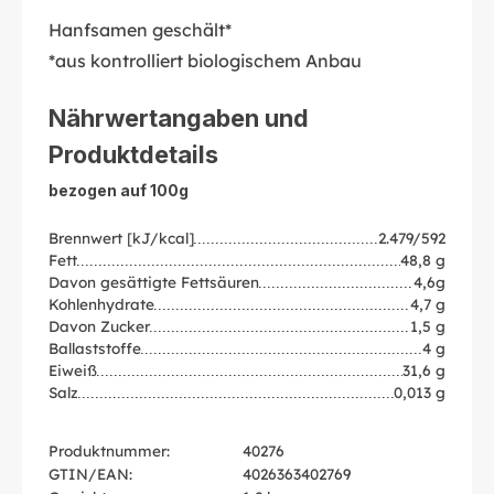
Hanfsamen geschält*
*aus kontrolliert biologischem Anbau
Nährwertangaben und
Produktdetails
bezogen auf 100g
Brennwert [kJ/kcal]
2.479/592
Fett
48,8 g
Davon gesättigte Fettsäuren
4,6g
Kohlenhydrate
4,7 g
Davon Zucker
1,5 g
Ballaststoffe
4 g
Eiweiß
31,6 g
Salz
0,013 g
Produktnummer:
40276
GTIN/EAN:
4026363402769