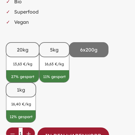
Bio
Superfood
Vegan
20kg
5kg
6x200g
13,63 €/kg
16,63 €/kg
27% gespart
11% gespart
1kg
16,40 €/kg
12% gespart
Produkt Anzahl: Gib den gewünschten Wer