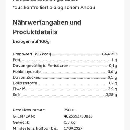
*aus kontrolliert biologischem Anbau
Nährwertangaben und
Produktdetails
bezogen auf 100g
Brennwert [kJ/kcal]
849/203
Fett
1 g
Davon gesättigte Fettsäuren
0,1g
Kohlenhydrate
3,6 g
Davon Zucker
0,5 g
Ballaststoffe
82 g
Eiweiß
3,9 g
Salz
0,28 g
Produktnummer:
75081
GTIN/EAN:
4026363750815
Gewicht:
0,5 kg
Mindestens haltbar bis:
17.09.2027