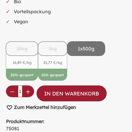
Bio
Vorteilspackung
Vegan
25kg
1kg
1x500g
16,89 €/kg
21,77 €/kg
30% gespart
10% gespart
(Diese Option ist zurzeit nicht verfügbar.)
(Diese Option ist zurzeit nicht verfügbar.
Produkt Anzahl: Gib den gewünschten Wer
IN DEN WARENKORB
Zum Merkzettel hinzufügen
Produktnummer:
75081