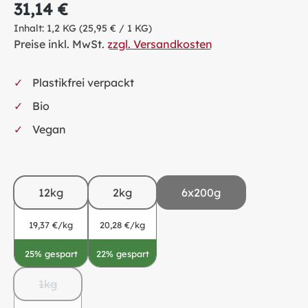
31,14 €
Inhalt:
1,2 KG
(25,95 € / 1 KG)
Preise inkl. MwSt.
zzgl. Versandkosten
Plastikfrei verpackt
Bio
Vegan
12kg
2kg
6x200g
19,37 €/kg
20,28 €/kg
25% gespart
22% gespart
1kg