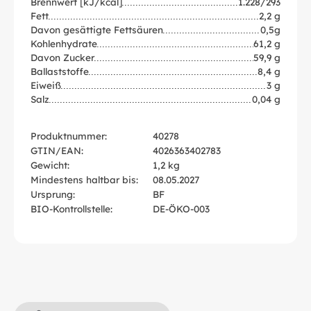
Brennwert [kJ/kcal]
1.228/293
Fett
2,2 g
Davon gesättigte Fettsäuren
0,5g
Kohlenhydrate
61,2 g
Davon Zucker
59,9 g
Ballaststoffe
8,4 g
Eiweiß
3 g
Salz
0,04 g
Produktnummer:
40278
GTIN/EAN:
4026363402783
Gewicht:
1,2 kg
Mindestens haltbar bis:
08.05.2027
Ursprung:
BF
BIO-Kontrollstelle:
DE-ÖKO-003