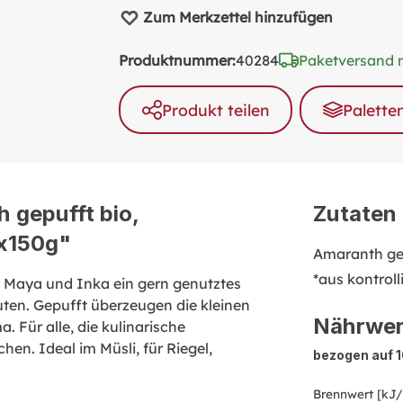
Zum Merkzettel hinzufügen
Produktnummer:
40284
Paketversand 
Produkt teilen
Palette
 gepufft bio,
Zutaten
6x150g"
Amaranth ge
*aus kontrol
r Maya und Inka ein gern genutztes
uten. Gepufft überzeugen die kleinen
Nährwer
. Für alle, die kulinarische
en. Ideal im Müsli, für Riegel,
bezogen auf 
Brennwert [kJ/