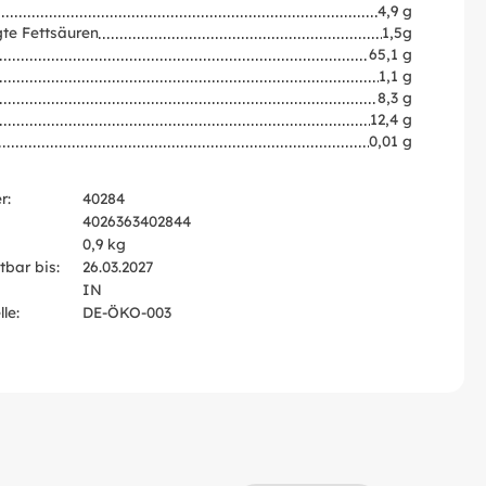
4,9 g
te Fettsäuren
1,5g
65,1 g
1,1 g
8,3 g
12,4 g
0,01 g
r:
40284
4026363402844
0,9 kg
tbar bis:
26.03.2027
IN
le:
DE-ÖKO-003