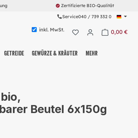
rung
Zertifizierte BIO-Qualität
Service
040 / 739 332 0
inkl. MwSt.
0,00 €
Warenkorb enth
Getreide
Gewürze & Kräuter
Mehr
KAFFEE & TEE & KAKAO
NUSS-, FRUCHT- &
bio,
SAATENMIX
barer Beutel 6x150g
NASCHEREIEN & SNACKS
MÜSLI & CO.
PROTEINE & FITNESS
ALLES MEHRWEG