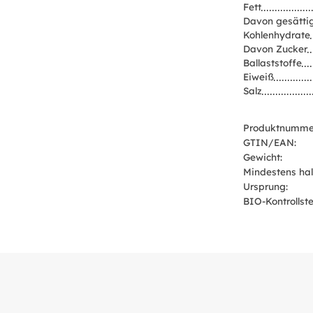
Fett
Davon gesättig
Kohlenhydrate
Davon Zucker
Ballaststoffe
Eiweiß
Salz
Produktnumme
GTIN/EAN:
Gewicht:
Mindestens hal
Ursprung:
BIO-Kontrollstel