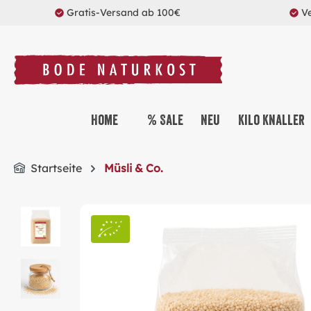
Gratis-Versand ab 100€
V
springen
Zur Hauptnavigation springen
Home
% Sale
Neu
Kilo Knaller
Startseite
Müsli & Co.
Bildergalerie überspringen