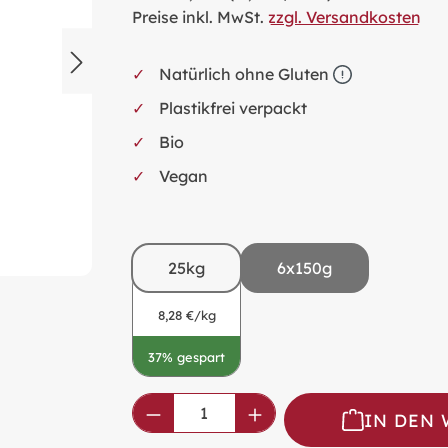
Preise inkl. MwSt.
zzgl. Versandkosten
Natürlich ohne Gluten
Plastikfrei verpackt
Bio
Vegan
25kg
6x150g
8,28 €/kg
37% gespart
Produkt Anzahl: Gib den ge
IN DEN