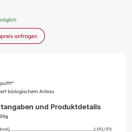
möglich
npreis anfragen
pufft*
liert biologischem Anbau
tangaben und Produktdetails
100g
kcal]
1.551/371