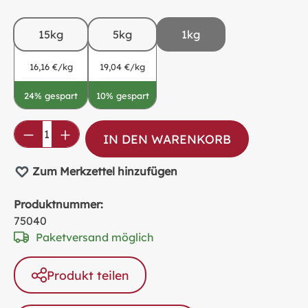
15kg
5kg
1kg
16,16 €/kg
19,04 €/kg
24% gespart
10% gespart
Produkt Anzahl: Gib den gewünschten Wer
IN DEN WARENKORB
Zum Merkzettel hinzufügen
Produktnummer:
75040
Paketversand möglich
Produkt teilen