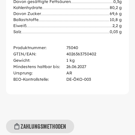
Davon gesättigte Fettsäuren
0,3g
Kohlenhydrate
80,2 g
Davon Zucker
69,6 g
Ballaststoffe
10,8 g
Eiweiß
2,2 g
Salz
0,03 g
Produktnummer:
75040
GTIN/EAN:
4026363750402
Gewicht:
1 kg
Mindestens haltbar bis:
26.06.2027
Ursprung:
AR
BIO-Kontrollstelle:
DE-ÖKO-003
Zahlungsmethoden