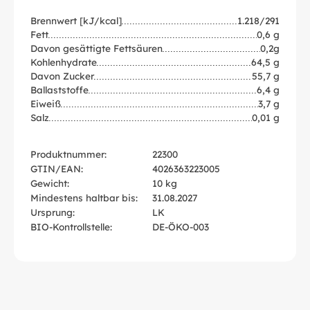
Brennwert [kJ/kcal]
1.218/291
Fett
0,6 g
Davon gesättigte Fettsäuren
0,2g
Kohlenhydrate
64,5 g
Davon Zucker
55,7 g
Ballaststoffe
6,4 g
Eiweiß
3,7 g
Salz
0,01 g
Produktnummer:
22300
GTIN/EAN:
4026363223005
Gewicht:
10 kg
Mindestens haltbar bis:
31.08.2027
Ursprung:
LK
BIO-Kontrollstelle:
DE-ÖKO-003