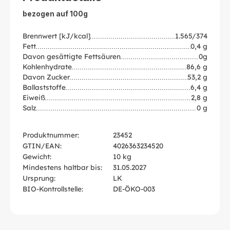
bezogen auf 100g
Brennwert [kJ/kcal]
1.565/374
Fett
0,4 g
Davon gesättigte Fettsäuren
0g
Kohlenhydrate
86,6 g
Davon Zucker
53,2 g
Ballaststoffe
6,4 g
Eiweiß
2,8 g
Salz
0 g
Produktnummer:
23452
GTIN/EAN:
4026363234520
Gewicht:
10 kg
Mindestens haltbar bis:
31.05.2027
Ursprung:
LK
BIO-Kontrollstelle:
DE-ÖKO-003