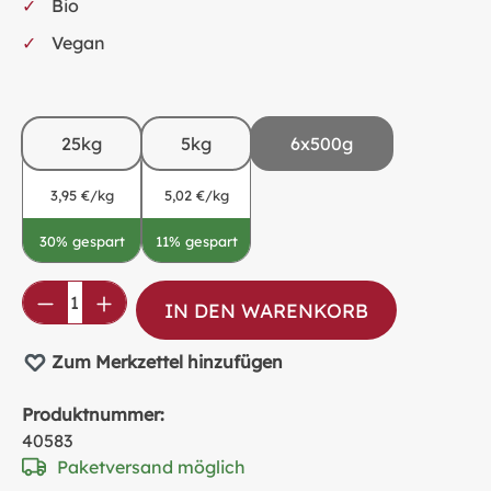
Bio
Vegan
25kg
5kg
6x500g
3,95 €/kg
5,02 €/kg
30% gespart
11% gespart
Produkt Anzahl: Gib den gewünschten Wer
IN DEN WARENKORB
Zum Merkzettel hinzufügen
Produktnummer:
40583
Paketversand möglich