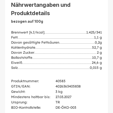
Nährwertangaben und
Produktdetails
bezogen auf 100g
Brennwert [kJ/kcal]
1.425/341
Fett
1,1 g
Davon gesättigte Fettsäuren
0,2g
Kohlenhydrate
52,7 g
Davon Zucker
2 g
Ballaststoffe
10,7 g
Eiweiß
24,6 g
Salz
0,015 g
Produktnummer:
40583
GTIN/EAN:
4026363405838
Gewicht:
3 kg
Mindestens haltbar bis:
27.03.2027
Ursprung:
TR
BIO-Kontrollstelle:
DE-ÖKO-003