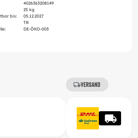
4026363208149
25 kg
tbar bis:
05.12.2027
TR
le:
DE-ÖKO-003
Versand