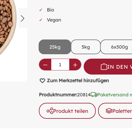
Bio
Vegan
25kg
5kg
6x500g
Produkt Anzahl: Gib den ge
IN DEN
Zum Merkzettel hinzufügen
Produktnummer:
20814
Paketversand 
Produkt teilen
Palette