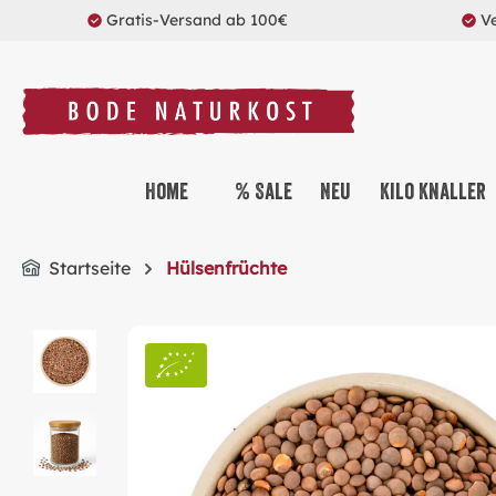
Gratis-Versand ab 100€
V
springen
Zur Hauptnavigation springen
Home
% Sale
Neu
Kilo Knaller
Startseite
Hülsenfrüchte
Bildergalerie überspringen