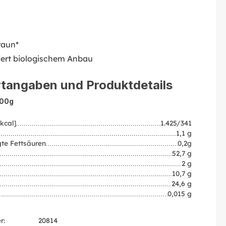
raun*
liert biologischem Anbau
tangaben und Produktdetails
100g
kcal]
1.425/341
1,1 g
te Fettsäuren
0,2g
52,7 g
2 g
10,7 g
24,6 g
0,015 g
r:
20814