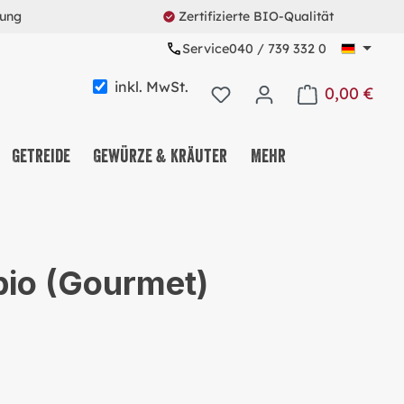
rung
Zertifizierte BIO-Qualität
Service
040 / 739 332 0
inkl. MwSt.
0,00 €
Warenkorb enth
Getreide
Gewürze & Kräuter
Mehr
KAFFEE & TEE & KAKAO
NUSS-, FRUCHT- &
bio (Gourmet)
SAATENMIX
NASCHEREIEN & SNACKS
MÜSLI & CO.
PROTEINE & FITNESS
ALLES MEHRWEG