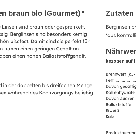
en braun bio (Gourmet)"
Zutaten
e Linsen sind braun oder gesprenkelt,
Berglinsen b
sig. Berglinsen sind besonders kernig
*aus kontrol
n bissfest. Damit sind sie perfekt für
sen haben einen geringen Gehalt an
Nährwer
 haben einen hohen Ballaststoffgehalt.
bezogen auf 
Brennwert [kJ/
Fett
 in der doppelten bis dreifachen Menge
Davon gesättig
nsen während des Kochvorgangs beliebig
Kohlenhydrate
Davon Zucker
Ballaststoffe
Eiweiß
Salz
Produktnumme