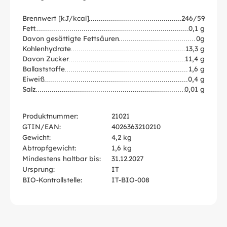
Brennwert [kJ/kcal]
246/59
Fett
0,1 g
Davon gesättigte Fettsäuren
0g
Kohlenhydrate
13,3 g
Davon Zucker
11,4 g
Ballaststoffe
1,6 g
Eiweiß
0,4 g
Salz
0,01 g
Produktnummer:
21021
GTIN/EAN:
4026363210210
Gewicht:
4,2 kg
Abtropfgewicht:
1,6 kg
Mindestens haltbar bis:
31.12.2027
Ursprung:
IT
BIO-Kontrollstelle:
IT-BIO-008