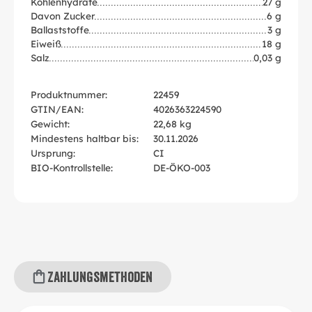
Kohlenhydrate
27 g
Davon Zucker
6 g
Ballaststoffe
3 g
Eiweiß
18 g
Salz
0,03 g
Produktnummer:
22459
GTIN/EAN:
4026363224590
Gewicht:
22,68 kg
Mindestens haltbar bis:
30.11.2026
Ursprung:
CI
BIO-Kontrollstelle:
DE-ÖKO-003
Zahlungsmethoden