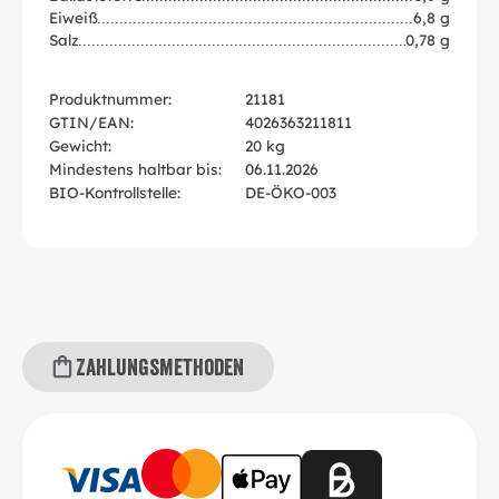
Eiweiß
6,8 g
Salz
0,78 g
Produktnummer:
21181
GTIN/EAN:
4026363211811
Gewicht:
20 kg
Mindestens haltbar bis:
06.11.2026
BIO-Kontrollstelle:
DE-ÖKO-003
Zahlungsmethoden