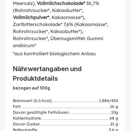
Meersalz),
Vollmilchschokolade*
30,7%
(Rohrohrzucker*, Kakaobutter*,
Vollmilchpulver*
, Kakaomasse*),
Zartbitterschokolade* 7,6% (Kakaomasse*,
Rohrohrzucker*, Kakaobutter*),
Rohrohrzucker*, Überzugsmittel: Gummi
arabicum*
*aus kontrolliert biologischem Anbau
Nährwertangaben und
Produktdetails
bezogen auf 100g
Brennwert [kJ/kcal]
1.884/450
Fett
16 g
Davon gesättigte Fettsäuren
10g
Kohlenhydrate
68 g
Davon Zucker
21 g
Ballaststoffe
3,6 g