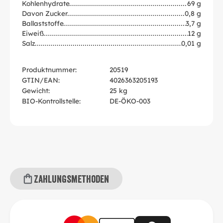
Kohlenhydrate
69 g
Davon Zucker
0,8 g
Ballaststoffe
3,7 g
Eiweiß
12 g
Salz
0,01 g
Produktnummer:
20519
GTIN/EAN:
4026363205193
Gewicht:
25 kg
BIO-Kontrollstelle:
DE-ÖKO-003
Zahlungsmethoden