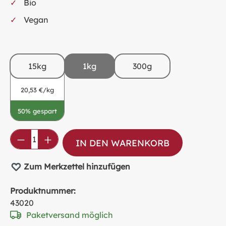
Bio
Vegan
15kg
1kg
300g
20,53 €/kg
50% gespart
Produkt Anzahl: Gib den gewünschten Wer
IN DEN WARENKORB
Zum Merkzettel hinzufügen
Produktnummer:
43020
Paketversand möglich