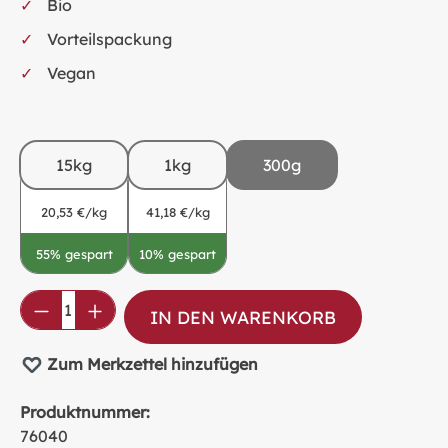
Bio
Vorteilspackung
Vegan
15kg
1kg
300g
20,53 €/kg
41,18 €/kg
55% gespart
10% gespart
Produkt Anzahl: Gib den gewünschten Wer
IN DEN WARENKORB
Zum Merkzettel hinzufügen
Produktnummer:
76040