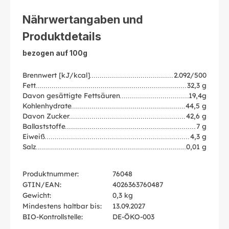
Nährwertangaben und
Produktdetails
bezogen auf 100g
Brennwert [kJ/kcal]
2.092/500
Fett
32,3 g
Davon gesättigte Fettsäuren
19,4g
Kohlenhydrate
44,5 g
Davon Zucker
42,6 g
Ballaststoffe
7 g
Eiweiß
4,3 g
Salz
0,01 g
Produktnummer:
76048
GTIN/EAN:
4026363760487
Gewicht:
0,3 kg
Mindestens haltbar bis:
13.09.2027
BIO-Kontrollstelle:
DE-ÖKO-003