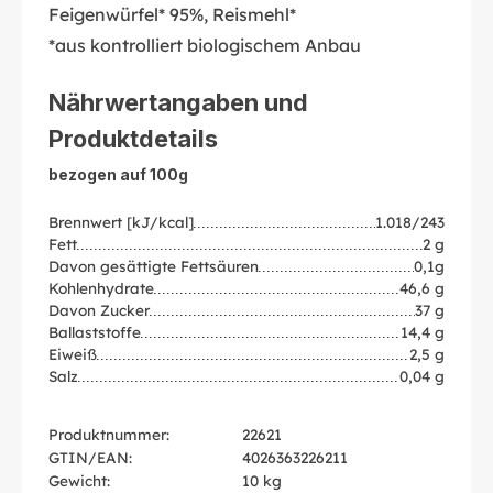
Feigenwürfel* 95%, Reismehl*
*aus kontrolliert biologischem Anbau
Nährwertangaben und
Produktdetails
bezogen auf 100g
Brennwert [kJ/kcal]
1.018/243
Fett
2 g
Davon gesättigte Fettsäuren
0,1g
Kohlenhydrate
46,6 g
Davon Zucker
37 g
Ballaststoffe
14,4 g
Eiweiß
2,5 g
Salz
0,04 g
Produktnummer:
22621
GTIN/EAN:
4026363226211
Gewicht:
10 kg