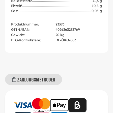
Ballaststoffe
11,3 g
Eiweiß
10,8 g
Salz
0,05 g
Produktnummer:
23376
GTIN/EAN:
4026363233769
Gewicht:
20 kg
BIO-Kontrollstelle:
DE-ÖKO-003
Zahlungsmethoden