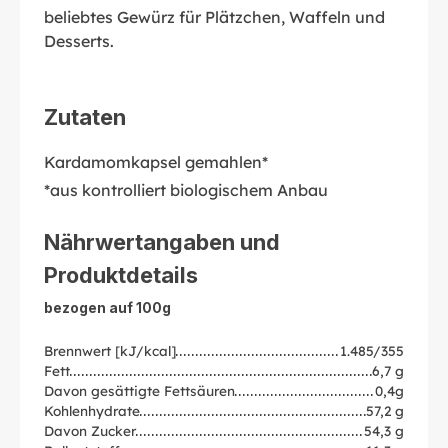
beliebtes Gewürz für Plätzchen, Waffeln und
Desserts.
Zutaten
Kardamomkapsel gemahlen*
*aus kontrolliert biologischem Anbau
Nährwertangaben und
Produktdetails
bezogen auf 100g
Brennwert [kJ/kcal]
1.485/355
Fett
6,7 g
Davon gesättigte Fettsäuren
0,4g
Kohlenhydrate
57,2 g
Davon Zucker
54,3 g