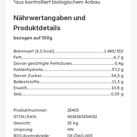
*aus kontrolliert biologischem Anbau
Nährwertangaben und
Produktdetails
bezogen auf 100g
Brennwert [kJ/kcal]
1.485/355
Fett
6,7 g
Davon gesättigte Fettsäuren
0,4g
Kohlenhydrate
57,2 g
Davon Zucker
54,3 g
Ballaststoffe
11,3 g
Eiweiß
10,8 g
Salz
0,05 g
Produktnummer:
23403
GTIN/EAN:
4026363234032
Gewicht:
25 kg
Ursprung:
HN
BIO-Kontrollstelle:
DE-ÖKO-003