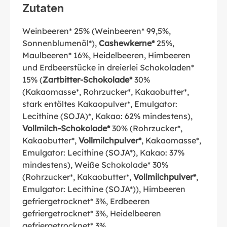
Zutaten
Weinbeeren* 25% (Weinbeeren* 99,5%,
Sonnenblumenöl*),
Cashewkerne*
25%,
Maulbeeren* 16%, Heidelbeeren, Himbeeren
und Erdbeerstücke in dreierlei Schokoladen*
15% (
Zartbitter-Schokolade*
30%
(Kakaomasse*, Rohrzucker*, Kakaobutter*,
stark entöltes Kakaopulver*, Emulgator:
Lecithine (SOJA)*, Kakao: 62% mindestens),
Vollmilch-Schokolade*
30% (Rohrzucker*,
Kakaobutter*,
Vollmilchpulver*
, Kakaomasse*,
Emulgator: Lecithine (SOJA*), Kakao: 37%
mindestens), Weiße Schokolade* 30%
(Rohrzucker*, Kakaobutter*,
Vollmilchpulver*
,
Emulgator: Lecithine (SOJA*)), Himbeeren
gefriergetrocknet* 3%, Erdbeeren
gefriergetrocknet* 3%, Heidelbeeren
gefriergetrocknet* 3%,