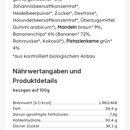
Johannisbeersaftkonzentrat*,
Heidelbeerpulver*, Zucker*, Dextrose*,
Holunderbeersaftkonzentrat*, Überzugsmittel:
Gummi arabicum*),
Mandeln
braun* 9%,
Bananenchips* 6% (Bananen* 72%,
Rohrzucker*, Kokosöl*),
Pistazienkerne
grün*
4%
*aus kontrolliert biologischem Anbau
Nährwertangaben und
Produktdetails
bezogen auf 100g
Brennwert [kJ/kcal]
1.960/468
Fett
24,4 g
Davon gesättigte Fettsäuren
7,2g
Kohlenhydrate
50,4 g
Davon Zucker
36,1 g