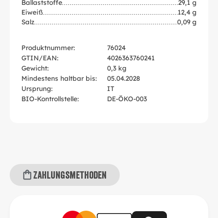
Ballaststoffe
29,1 g
Eiweiß
12,4 g
Salz
0,09 g
Produktnummer:
76024
GTIN/EAN:
4026363760241
Gewicht:
0,3 kg
Mindestens haltbar bis:
05.04.2028
Ursprung:
IT
BIO-Kontrollstelle:
DE-ÖKO-003
Zahlungsmethoden