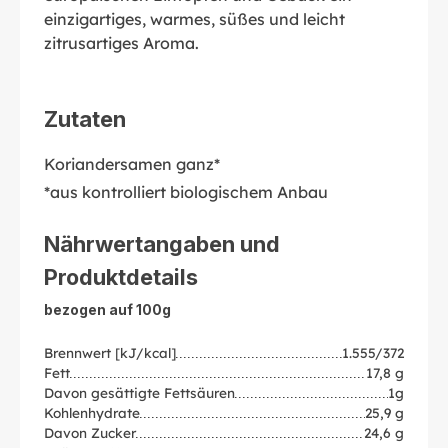
einzigartiges, warmes, süßes und leicht
zitrusartiges Aroma.
Zutaten
Koriandersamen ganz*
*aus kontrolliert biologischem Anbau
Nährwertangaben und
Produktdetails
bezogen auf 100g
Brennwert [kJ/kcal]
1.555/372
Fett
17,8 g
Davon gesättigte Fettsäuren
1g
Kohlenhydrate
25,9 g
Davon Zucker
24,6 g