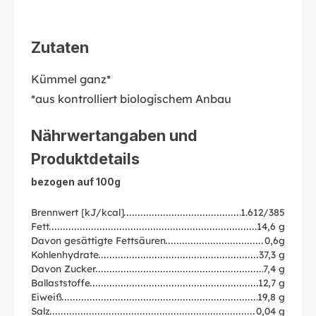
Zutaten
Kümmel ganz*
*aus kontrolliert biologischem Anbau
Nährwertangaben und
Produktdetails
bezogen auf 100g
Brennwert [kJ/kcal]
1.612/385
Fett
14,6 g
Davon gesättigte Fettsäuren
0,6g
Kohlenhydrate
37,3 g
Davon Zucker
7,4 g
Ballaststoffe
12,7 g
Eiweiß
19,8 g
Salz
0,04 g