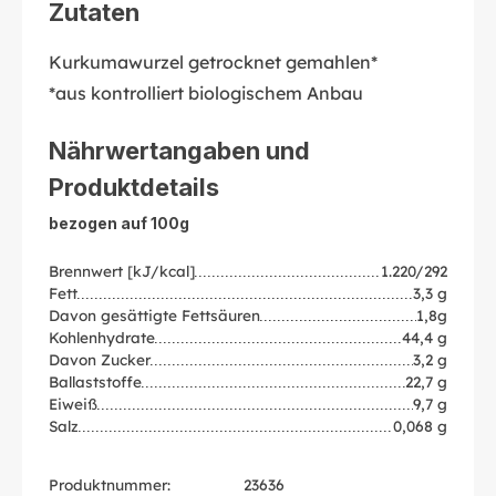
Zutaten
Kurkumawurzel getrocknet gemahlen*
*aus kontrolliert biologischem Anbau
Nährwertangaben und
Produktdetails
bezogen auf 100g
Brennwert [kJ/kcal]
1.220/292
Fett
3,3 g
Davon gesättigte Fettsäuren
1,8g
Kohlenhydrate
44,4 g
Davon Zucker
3,2 g
Ballaststoffe
22,7 g
Eiweiß
9,7 g
Salz
0,068 g
Produktnummer:
23636