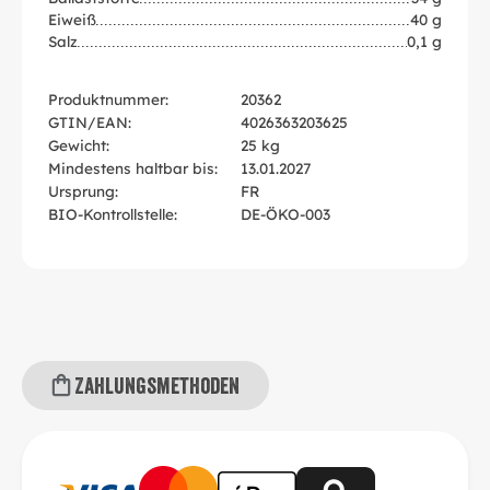
Eiweiß
40 g
Salz
0,1 g
Produktnummer:
20362
GTIN/EAN:
4026363203625
Gewicht:
25 kg
Mindestens haltbar bis:
13.01.2027
Ursprung:
FR
BIO-Kontrollstelle:
DE-ÖKO-003
Zahlungsmethoden