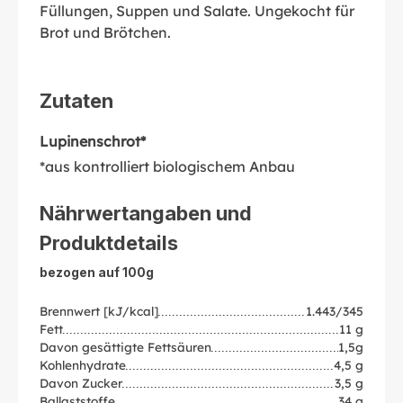
Füllungen, Suppen und Salate. Ungekocht für
Brot und Brötchen.
Zutaten
Lupinenschrot*
*aus kontrolliert biologischem Anbau
Nährwertangaben und
Produktdetails
bezogen auf 100g
Brennwert [kJ/kcal]
1.443/345
Fett
11 g
Davon gesättigte Fettsäuren
1,5g
Kohlenhydrate
4,5 g
Davon Zucker
3,5 g
Ballaststoffe
34 g