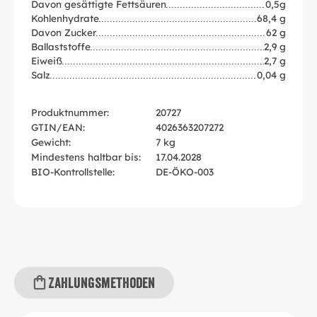
Davon gesättigte Fettsäuren
0,5g
Kohlenhydrate
68,4 g
Davon Zucker
62 g
Ballaststoffe
2,9 g
Eiweiß
2,7 g
Salz
0,04 g
Produktnummer:
20727
GTIN/EAN:
4026363207272
Gewicht:
7 kg
Mindestens haltbar bis:
17.04.2028
BIO-Kontrollstelle:
DE-ÖKO-003
Zahlungsmethoden