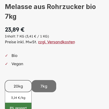
Melasse aus Rohrzucker bio
7kg
23,89 €
Inhalt:
7 KG
(3,41 € / 1 KG)
Preise inkl. MwSt.
zzgl. Versandkosten
Bio
Vegan
20kg
7kg
3,14 €/kg
8% gespart