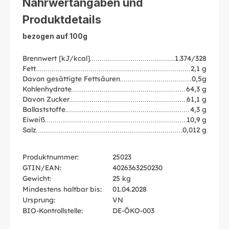
Nährwertangaben und
Produktdetails
bezogen auf 100g
Brennwert [kJ/kcal]
1.374/328
Fett
2,1 g
Davon gesättigte Fettsäuren
0,5g
Kohlenhydrate
64,3 g
Davon Zucker
61,1 g
Ballaststoffe
4,3 g
Eiweiß
10,9 g
Salz
0,012 g
Produktnummer:
25023
GTIN/EAN:
4026363250230
Gewicht:
25 kg
Mindestens haltbar bis:
01.04.2028
Ursprung:
VN
BIO-Kontrollstelle:
DE-ÖKO-003