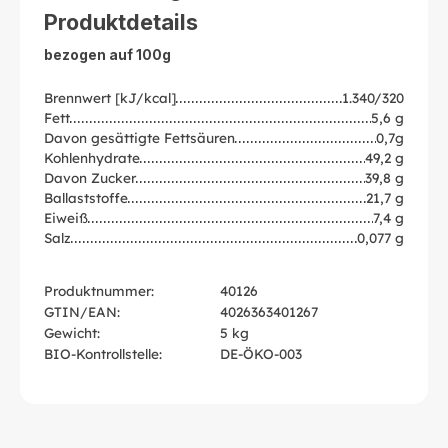
Produktdetails
bezogen auf 100g
Brennwert [kJ/kcal]
1.340/320
Fett
5,6 g
Davon gesättigte Fettsäuren
0,7g
Kohlenhydrate
49,2 g
Davon Zucker
39,8 g
Ballaststoffe
21,7 g
Eiweiß
7,4 g
Salz
0,077 g
Produktnummer:
40126
GTIN/EAN:
4026363401267
Gewicht:
5 kg
BIO-Kontrollstelle:
DE-ÖKO-003