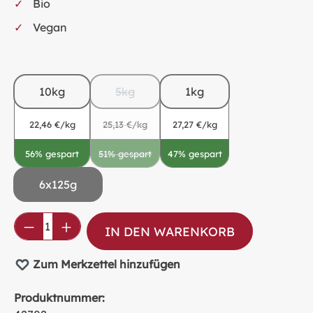
Bio
Vegan
10kg
5kg
1kg
22,46 €/kg
25,13 €/kg
27,27 €/kg
56% gespart
51% gespart
47% gespart
(Diese Option ist zurzeit nicht verfügbar.
6x125g
Produkt Anzahl: Gib den gewünschten Wer
IN DEN WARENKORB
Zum Merkzettel hinzufügen
Produktnummer: