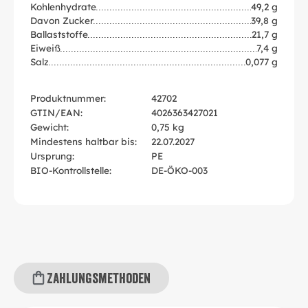
Kohlenhydrate
49,2 g
Davon Zucker
39,8 g
Ballaststoffe
21,7 g
Eiweiß
7,4 g
Salz
0,077 g
Produktnummer:
42702
GTIN/EAN:
4026363427021
Gewicht:
0,75 kg
Mindestens haltbar bis:
22.07.2027
Ursprung:
PE
BIO-Kontrollstelle:
DE-ÖKO-003
Zahlungsmethoden