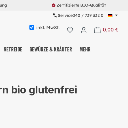
rung
Zertifizierte BIO-Qualität
Service
040 / 739 332 0
inkl. MwSt.
0,00 €
Warenkorb enth
Getreide
Gewürze & Kräuter
Mehr
KAFFEE & TEE & KAKAO
NUSS-, FRUCHT- &
n bio glutenfrei
SAATENMIX
NASCHEREIEN & SNACKS
MÜSLI & CO.
PROTEINE & FITNESS
ALLES MEHRWEG