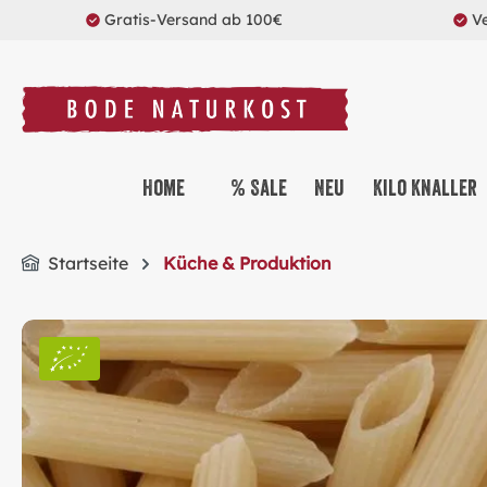
Gratis-Versand ab 100€
V
springen
Zur Hauptnavigation springen
Home
% Sale
Neu
Kilo Knaller
Startseite
Küche & Produktion
Bildergalerie überspringen