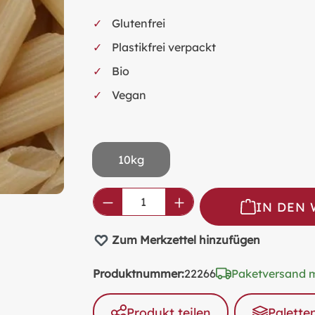
Glutenfrei
Plastikfrei verpackt
Bio
Vegan
10kg
Produkt Anzahl: Gib den ge
IN DEN
Zum Merkzettel hinzufügen
Produktnummer:
22266
Paketversand 
Produkt teilen
Palette