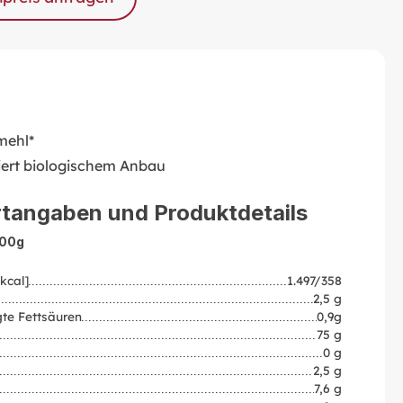
mehl*
liert biologischem Anbau
tangaben und Produktdetails
100g
kcal]
1.497/358
2,5 g
te Fettsäuren
0,9g
75 g
0 g
2,5 g
7,6 g