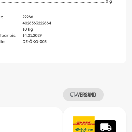
0 g
r:
22266
4026363222664
10 kg
tbar bis:
14.01.2029
le:
DE-ÖKO-003
Versand