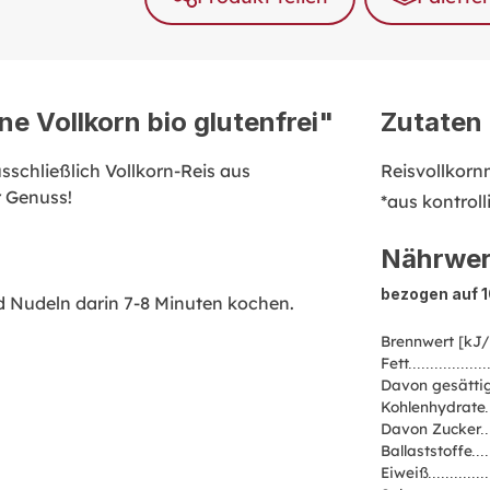
e Vollkorn bio glutenfrei"
Zutaten
usschließlich Vollkorn-Reis aus
Reisvollkorn
r Genuss!
*aus kontrol
Nährwer
bezogen auf 
d Nudeln darin 7-8 Minuten kochen.
Brennwert [kJ/
Fett
Davon gesättig
Kohlenhydrate
Davon Zucker
Ballaststoffe
Eiweiß