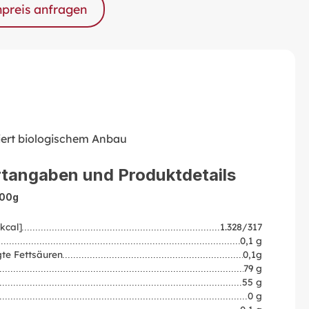
npreis anfragen
liert biologischem Anbau
tangaben und Produktdetails
100g
kcal]
1.328/317
0,1 g
te Fettsäuren
0,1g
79 g
55 g
0 g