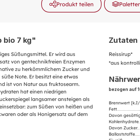
Produkt teilen
Palette
 bio 7 kg"
Zutaten
itiges Süßungsmittel. Er wird aus
Reissirup*
insatz von gentechnikfreien Enzymen
*aus kontrol
ternative zu herkömmlichem Zucker und
 süße Note. Er besitzt eine etwas
Nährwer
nd ist von Natur aus fruktosearm.
bezogen auf 
ydraten hat einen niedrigen
zuckerspiegel langsamer ansteigen als
Brennwert [kJ/
ig einsetzbar: zum Süßen von heißen und
Fett
ckwaren oder als Honigersatz auf dem
Davon gesättig
Kohlenhydrate
Davon Zucker
Ballaststoffe