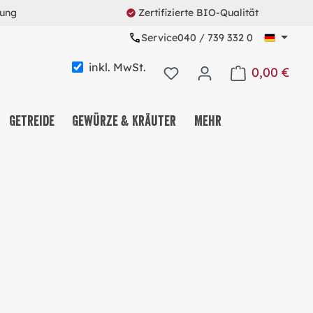
rung
Zertifizierte BIO-Qualität
Service
040 / 739 332 0
inkl. MwSt.
0,00 €
Warenkorb enth
Getreide
Gewürze & Kräuter
Mehr
KAFFEE & TEE & KAKAO
NUSS-, FRUCHT- &
SAATENMIX
NASCHEREIEN & SNACKS
MÜSLI & CO.
PROTEINE & FITNESS
ALLES MEHRWEG