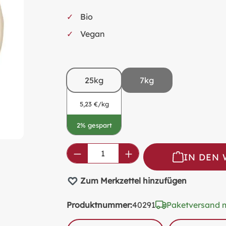
Bio
Vegan
25kg
7kg
5,23 €/kg
2% gespart
Produkt Anzahl: Gib den ge
IN DEN
Zum Merkzettel hinzufügen
Produktnummer:
40291
Paketversand 