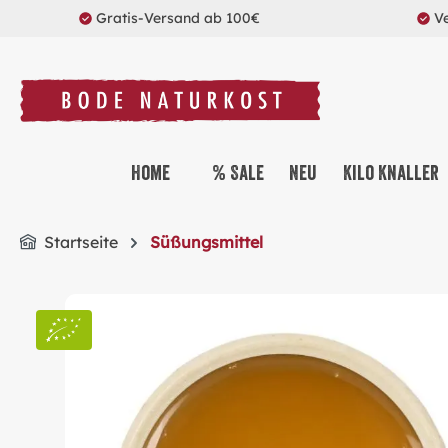
Gratis-Versand ab 100€
V
springen
Zur Hauptnavigation springen
Home
% Sale
Neu
Kilo Knaller
Startseite
Süßungsmittel
Bildergalerie überspringen