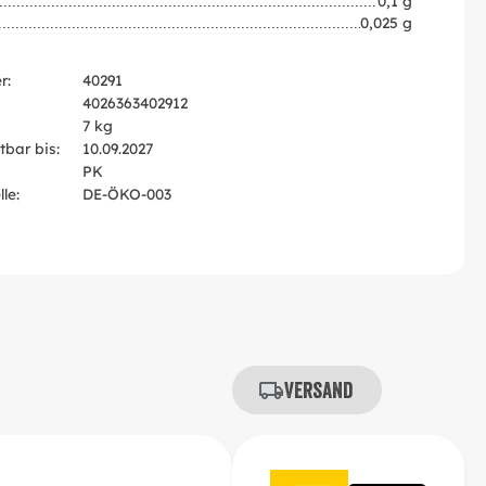
0,1 g
0,025 g
r:
40291
4026363402912
7 kg
tbar bis:
10.09.2027
PK
le:
DE-ÖKO-003
Versand