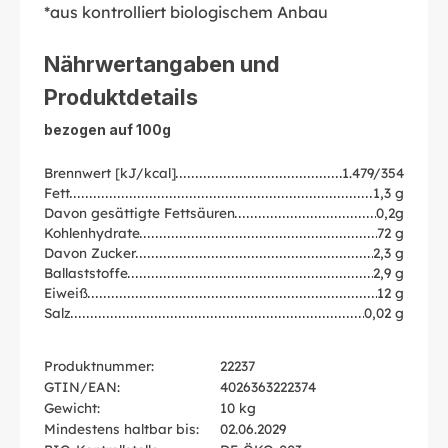
*aus kontrolliert biologischem Anbau
Nährwertangaben und
Produktdetails
bezogen auf 100g
Brennwert [kJ/kcal]
1.479/354
Fett
1,3 g
Davon gesättigte Fettsäuren
0,2g
Kohlenhydrate
72 g
Davon Zucker
2,3 g
Ballaststoffe
2,9 g
Eiweiß
12 g
Salz
0,02 g
Produktnummer:
22237
GTIN/EAN:
4026363222374
Gewicht:
10 kg
Mindestens haltbar bis:
02.06.2029