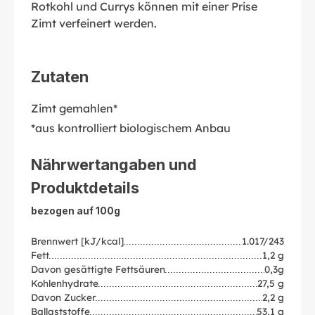
Rotkohl und Currys können mit einer Prise
Zimt verfeinert werden.
Zutaten
Zimt gemahlen*
*aus kontrolliert biologischem Anbau
Nährwertangaben und
Produktdetails
bezogen auf 100g
Brennwert [kJ/kcal]
1.017/243
Fett
1,2 g
Davon gesättigte Fettsäuren
0,3g
Kohlenhydrate
27,5 g
Davon Zucker
2,2 g
Ballaststoffe
53,1 g