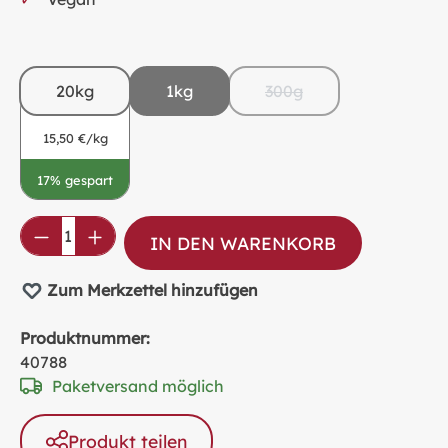
20kg
1kg
300g
(Diese Option ist zurzeit
15,50 €/kg
17% gespart
Produkt Anzahl: Gib den gewünschten Wer
IN DEN WARENKORB
Zum Merkzettel hinzufügen
Produktnummer:
40788
Paketversand möglich
Produkt teilen