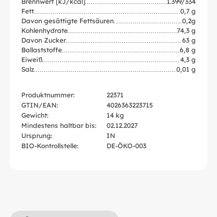
Brennwert [kJ/kcal]
1.399/334
Fett
0,7 g
Davon gesättigte Fettsäuren
0,2g
Kohlenhydrate
74,3 g
Davon Zucker
63 g
Ballaststoffe
6,8 g
Eiweiß
4,3 g
Salz
0,01 g
Produktnummer:
22371
GTIN/EAN:
4026363223715
Gewicht:
14 kg
Mindestens haltbar bis:
02.12.2027
Ursprung:
IN
BIO-Kontrollstelle:
DE-ÖKO-003