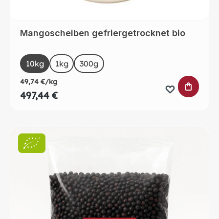
Mangoscheiben gefriergetrocknet bio
auswählen
Size
10kg
1kg
300g
49,74 €/kg
IN DEN 
497,44 €