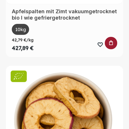
Apfelspalten mit Zimt vakuumgetrocknet
bio I wie gefriergetrocknet
auswählen
Size
10kg
42,79 €/kg
IN DEN 
427,89 €