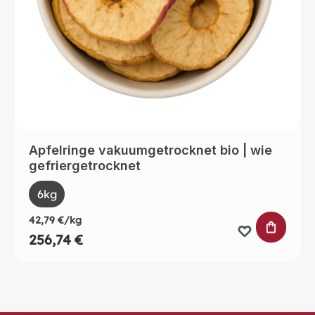
Apfelringe vakuumgetrocknet bio | wie
gefriergetrocknet
auswählen
Size
6kg
42,79 €/kg
IN DEN 
256,74 €