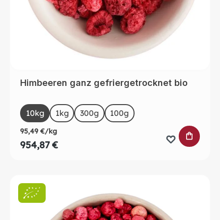
Himbeeren ganz gefriergetrocknet bio
auswählen
Size
10kg
1kg
(Diese Option ist zurzeit nicht verfügbar.)
300g
100g
95,49 €/kg
IN DEN 
954,87 €