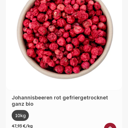
Johannisbeeren rot gefriergetrocknet
ganz bio
auswählen
Size
10kg
47,93 €/kg