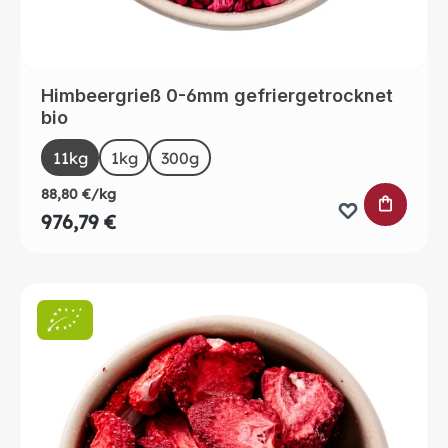
Himbeergrieß 0-6mm gefriergetrocknet
bio
auswählen
Size
11kg
1kg
300g
88,80 €/kg
IN DEN 
976,79 €