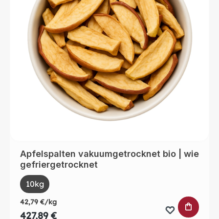
Apfelspalten vakuumgetrocknet bio | wie
gefriergetrocknet
auswählen
Size
10kg
42,79 €/kg
IN DEN 
427,89 €