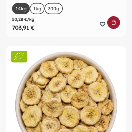
auswählen
Size
14kg
1kg
300g
50,28 €/kg
IN DEN 
703,91 €