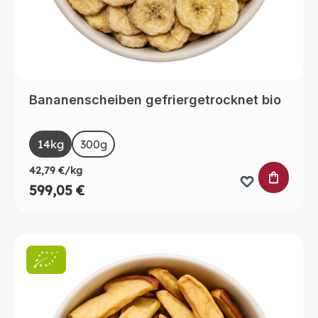
Bananenscheiben gefriergetrocknet bio
auswählen
Size
14kg
300g
42,79 €/kg
IN DEN 
599,05 €