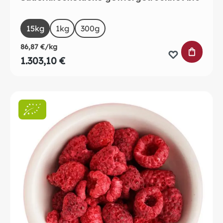
auswählen
Size
15kg
1kg
300g
86,87 €/kg
IN DEN 
1.303,10 €