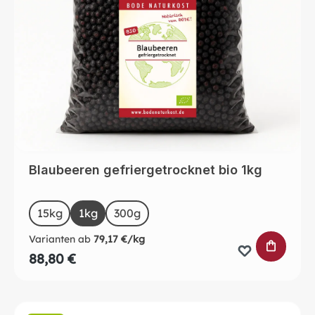
Blaubeeren gefriergetrocknet bio 1kg
auswählen
Size
15kg
1kg
300g
Varianten ab
79,17 €/kg
IN DEN 
88,80 €