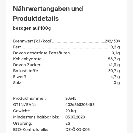
Nährwertangaben und
Produktdetails
bezogen auf 100g
Brennwert [kJ/kcal]
1.292/309
Fett
0,2 g
Davon gesättigte Fettsäuren
0,1g
Kohlenhydrate
56,7 g
Davon Zucker
41,3 g
Ballaststoffe
30,7 g
Eiweiß
4,7 g
Salz
0 g
Produktnummer:
20345
GTIN/EAN:
4026363203458
Gewicht:
20 kg
Mindestens haltbar bis:
03.03.2028
Ursprung:
ES
BIO-Kontrollstelle:
DE-ÖKO-003