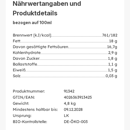
Nährwertangaben und
Produktdetails
bezogen auf 100ml
Brennwert [kJ/kcal]
761/182
Fett
18 g
Davon gesättigte Fettsäuren
16,7g
Kohlenhydrate
2,9 g
Davon Zucker
1,8 g
Ballaststoffe
1,1 g
Eiweiß
1,5 g
Salz
0,03 g
Produktnummer:
91342
GTIN/EAN:
4026363913425
Gewicht:
4,8 kg
Mindestens haltbar bis:
09.12.2028
Ursprung:
LK
BIO-Kontrollstelle:
DE-ÖKO-003