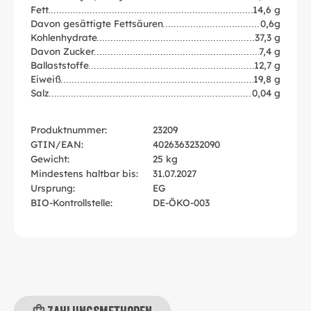
Fett
14,6 g
Davon gesättigte Fettsäuren
0,6g
Kohlenhydrate
37,3 g
Davon Zucker
7,4 g
Ballaststoffe
12,7 g
Eiweiß
19,8 g
Salz
0,04 g
Produktnummer:
23209
GTIN/EAN:
4026363232090
Gewicht:
25 kg
Mindestens haltbar bis:
31.07.2027
Ursprung:
EG
BIO-Kontrollstelle:
DE-ÖKO-003