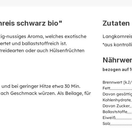
reis schwarz bio"
Zutaten
zig-nussiges Aroma, welches exotische
Langkornrei
tet und ballaststoffreich ist.
*aus kontrol
reidearten oder auch Hülsenfrüchten
Nährwer
bezogen auf 
Brennwert [kJ/
und bei geringer Hitze etwa 30 Min.
Fett
Nach Geschmack würzen. Als Beilage, für
Davon gesättig
Kohlenhydrate
Davon Zucker
Ballaststoffe
Eiweiß
Salz