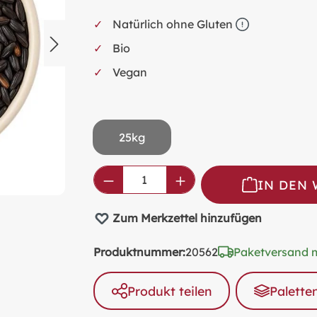
Natürlich ohne Gluten
Bio
Vegan
25kg
Produkt Anzahl: Gib den ge
IN DEN
Zum Merkzettel hinzufügen
Produktnummer:
20562
Paketversand 
Produkt teilen
Palette