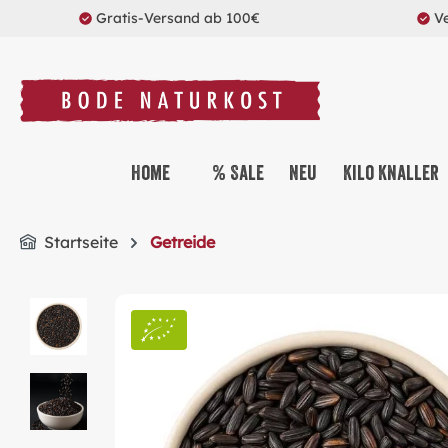
Gratis-Versand ab 100€
V
springen
Zur Hauptnavigation springen
Home
% Sale
Neu
Kilo Knaller
Startseite
Getreide
Bildergalerie überspringen