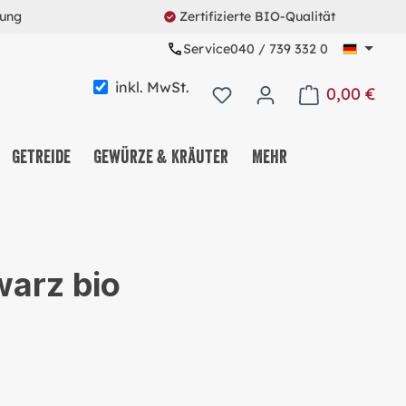
rung
Zertifizierte BIO-Qualität
Service
040 / 739 332 0
inkl. MwSt.
0,00 €
Warenkorb enth
Getreide
Gewürze & Kräuter
Mehr
KAFFEE & TEE & KAKAO
NUSS-, FRUCHT- &
warz bio
SAATENMIX
NASCHEREIEN & SNACKS
MÜSLI & CO.
PROTEINE & FITNESS
ALLES MEHRWEG