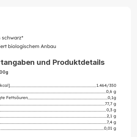
s schwarz*
liert biologischem Anbau
tangaben und Produktdetails
100g
kcal]
1.464/350
0,6 g
te Fettsäuren
0,1g
77,7 g
0,3 g
2,1 g
7,4 g
0,01 g