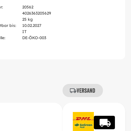
r:
20562
4026363205629
25 kg
tbar bis:
10.02.2027
IT
le:
DE-ÖKO-003
Versand