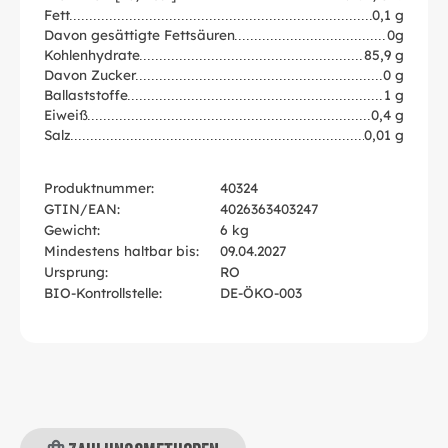
Fett
0,1 g
Davon gesättigte Fettsäuren
0g
Kohlenhydrate
85,9 g
Davon Zucker
0 g
Ballaststoffe
1 g
Eiweiß
0,4 g
Salz
0,01 g
Produktnummer:
40324
GTIN/EAN:
4026363403247
Gewicht:
6 kg
Mindestens haltbar bis:
09.04.2027
Ursprung:
RO
BIO-Kontrollstelle:
DE-ÖKO-003