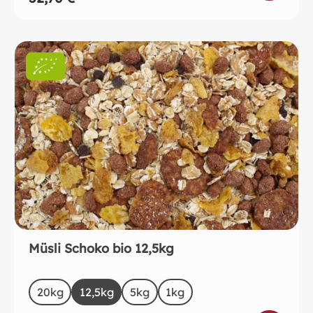
Müsli Schoko bio 12,5kg
auswählen
Size
20kg
12,5kg
5kg
1kg