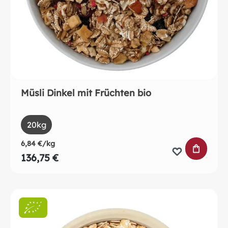
Müsli Dinkel mit Früchten bio
auswählen
Size
20kg
6,84 €/kg
IN DEN 
136,75 €