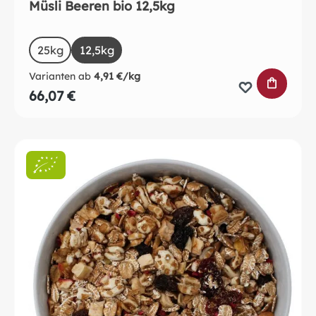
Müsli Beeren bio 12,5kg
auswählen
Size
25kg
(Diese Option ist zurzeit nicht verfügbar.)
12,5kg
Varianten ab
4,91 €/kg
IN DEN 
66,07 €