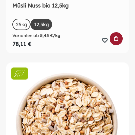
Müsli Nuss bio 12,5kg
auswählen
Size
25kg
12,5kg
Varianten ab
5,45 €/kg
IN DEN 
78,11 €