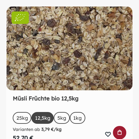
Müsli Früchte bio 12,5kg
auswählen
Size
25kg
12,5kg
5kg
1kg
Varianten ab
3,79 €/kg
IN DEN 
52,70 €