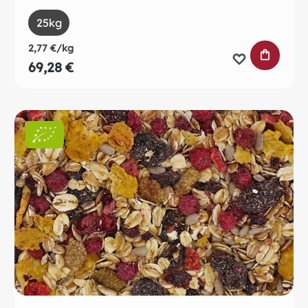
auswählen
Size
25kg
2,77 €/kg
IN DEN 
69,28 €