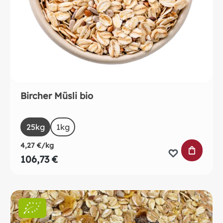
Bircher Müsli bio
auswählen
Size
25kg
1kg
4,27 €/kg
IN DEN 
106,73 €