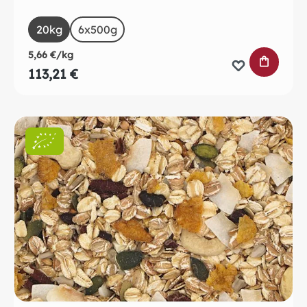
auswählen
Size
20kg
6x500g
5,66 €/kg
IN DEN 
113,21 €