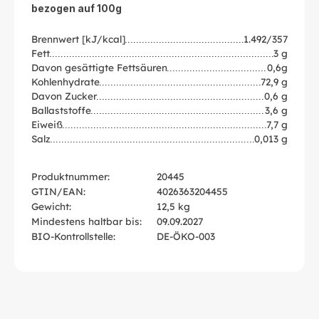
bezogen auf 100g
Brennwert [kJ/kcal]
1.492/357
Fett
3 g
Davon gesättigte Fettsäuren
0,6g
Kohlenhydrate
72,9 g
Davon Zucker
0,6 g
Ballaststoffe
3,6 g
Eiweiß
7,7 g
Salz
0,013 g
Produktnummer:
20445
GTIN/EAN:
4026363204455
Gewicht:
12,5 kg
Mindestens haltbar bis:
09.09.2027
BIO-Kontrollstelle:
DE-ÖKO-003