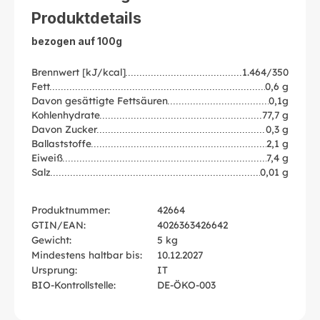
Produktdetails
bezogen auf 100g
Brennwert [kJ/kcal]
1.464/350
Fett
0,6 g
Davon gesättigte Fettsäuren
0,1g
Kohlenhydrate
77,7 g
Davon Zucker
0,3 g
Ballaststoffe
2,1 g
Eiweiß
7,4 g
Salz
0,01 g
Produktnummer:
42664
GTIN/EAN:
4026363426642
Gewicht:
5 kg
Mindestens haltbar bis:
10.12.2027
Ursprung:
IT
BIO-Kontrollstelle:
DE-ÖKO-003