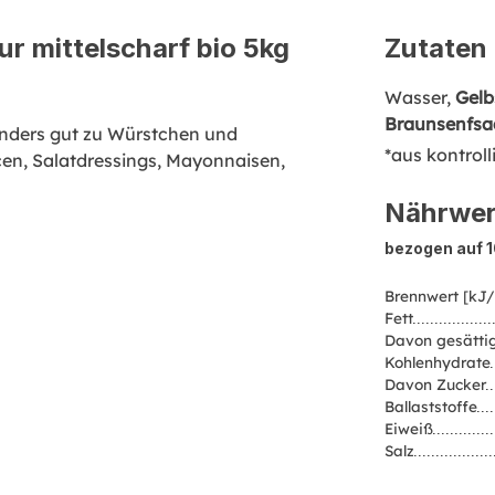
r mittelscharf bio 5kg
Zutaten
Wasser,
Gelb
Braunsenfsa
onders gut zu Würstchen und
*aus kontrol
ucen, Salatdressings, Mayonnaisen,
Nährwer
bezogen auf 
Brennwert [kJ/
Fett
Davon gesättig
Kohlenhydrate
Davon Zucker
Ballaststoffe
Eiweiß
Salz