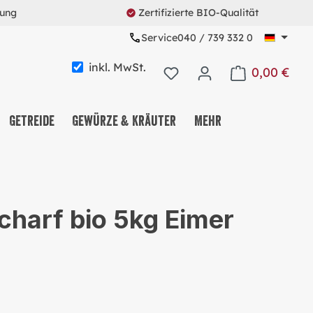
rung
Zertifizierte BIO-Qualität
Service
040 / 739 332 0
inkl. MwSt.
0,00 €
Warenkorb enth
Getreide
Gewürze & Kräuter
Mehr
KAFFEE & TEE & KAKAO
NUSS-, FRUCHT- &
scharf bio 5kg Eimer
SAATENMIX
NASCHEREIEN & SNACKS
MÜSLI & CO.
PROTEINE & FITNESS
ALLES MEHRWEG