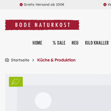
Gratis-Versand ab 100€
V
springen
Zur Hauptnavigation springen
Home
% Sale
Neu
Kilo Knaller
Startseite
Küche & Produktion
Bildergalerie überspringen