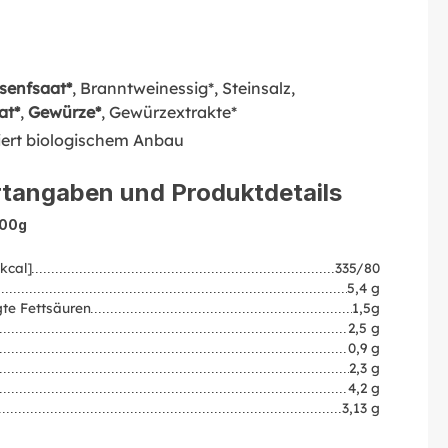
senfsaat*
, Branntweinessig*, Steinsalz,
at*
,
Gewürze*
, Gewürzextrakte*
liert biologischem Anbau
tangaben und Produktdetails
100g
kcal]
335/80
5,4 g
te Fettsäuren
1,5g
2,5 g
0,9 g
2,3 g
4,2 g
3,13 g