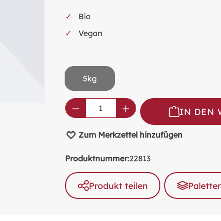
Bio
Vegan
5kg
Produkt Anzahl: Gib den ge
IN DEN
Zum Merkzettel hinzufügen
Produktnummer:
22813
Produkt teilen
Palette