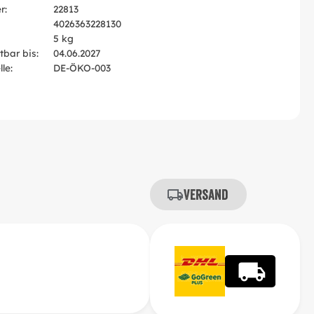
r:
22813
4026363228130
5 kg
tbar bis:
04.06.2027
le:
DE-ÖKO-003
Versand