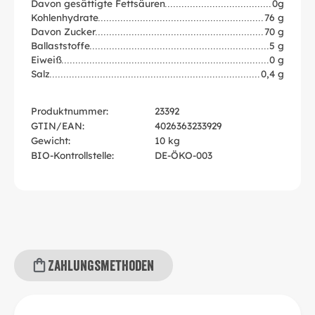
Davon gesättigte Fettsäuren
0g
Kohlenhydrate
76 g
Davon Zucker
70 g
Ballaststoffe
5 g
Eiweiß
0 g
Salz
0,4 g
Produktnummer:
23392
GTIN/EAN:
4026363233929
Gewicht:
10 kg
BIO-Kontrollstelle:
DE-ÖKO-003
Zahlungsmethoden