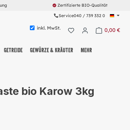
rung
Zertifizierte BIO-Qualität
Service
040 / 739 332 0
inkl. MwSt.
0,00 €
Warenkorb enth
Getreide
Gewürze & Kräuter
Mehr
KAFFEE & TEE & KAKAO
NUSS-, FRUCHT- &
aste bio Karow 3kg
SAATENMIX
NASCHEREIEN & SNACKS
MÜSLI & CO.
PROTEINE & FITNESS
ALLES MEHRWEG