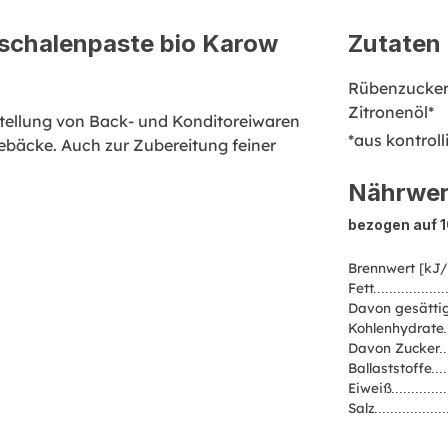
schalenpaste bio Karow
Zutaten
Rübenzucker*
Zitronenöl*
stellung von Back- und Konditoreiwaren
*aus kontrol
gebäcke. Auch zur Zubereitung feiner
Nährwer
bezogen auf 
Brennwert [kJ/
Fett
Davon gesättig
Kohlenhydrate
Davon Zucker
Ballaststoffe
Eiweiß
Salz