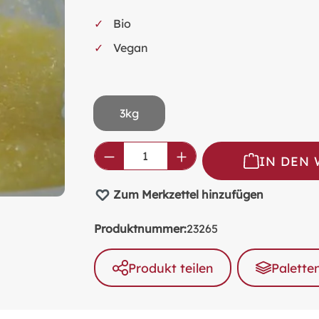
Bio
Vegan
3kg
Produkt Anzahl: Gib den ge
IN DEN
Zum Merkzettel hinzufügen
Produktnummer:
23265
Produkt teilen
Palette