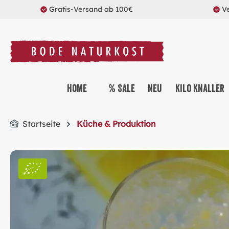
Gratis-Versand ab 100€
V
springen
Zur Hauptnavigation springen
Home
% Sale
Neu
Kilo Knaller
Startseite
Küche & Produktion
Bildergalerie überspringen