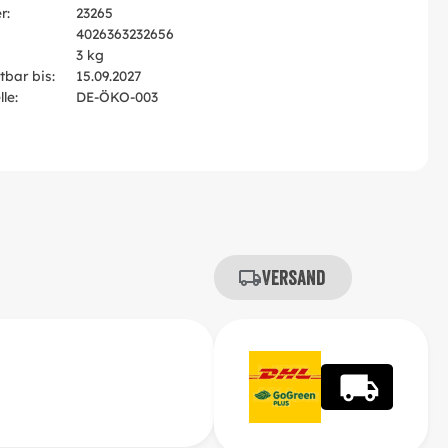
r:
23265
4026363232656
3 kg
tbar bis:
15.09.2027
le:
DE-ÖKO-003
Versand