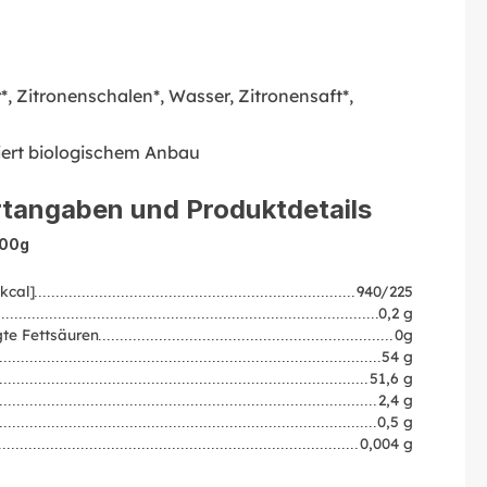
, Zitronenschalen*, Wasser, Zitronensaft*,
liert biologischem Anbau
tangaben und Produktdetails
100g
kcal]
940/225
0,2 g
te Fettsäuren
0g
54 g
51,6 g
2,4 g
0,5 g
0,004 g